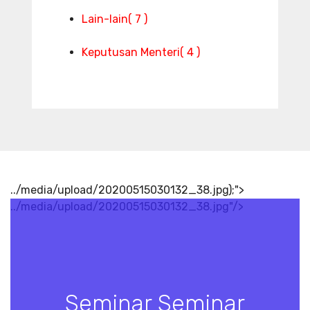
Lain-lain
( 7 )
Keputusan Menteri
( 4 )
../media/upload/20200515030132_38.jpg);">
../media/upload/20200515030132_38.jpg"/>
Seminar Seminar