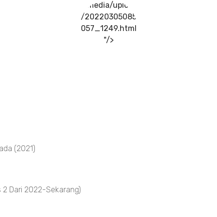
../media/upload
/20220305085
057_1249.html
"/>
ada (2021)
 2 Dari 2022-Sekarang)