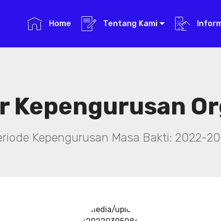
Home
Tentang Kami
Infor
r Kepengurusan Or
eriode Kepengurusan Masa Bakti: 2022-20
../media/upload