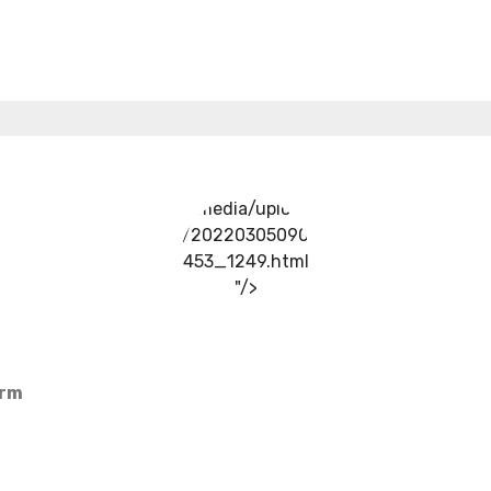
../media/upload
/20220305090
453_1249.html
"/>
arm