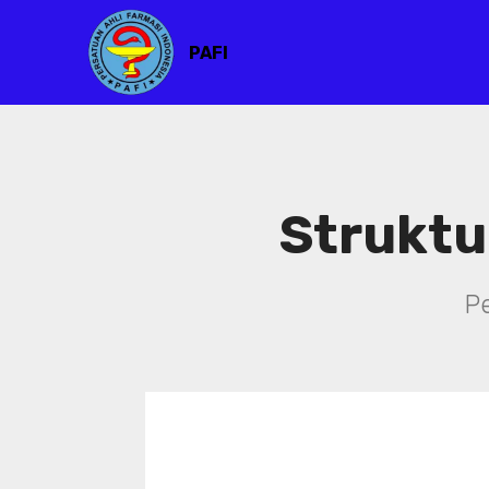
PAFI
Struktu
P