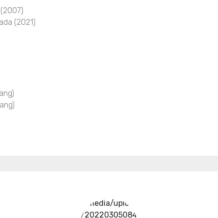
 (2007)
ada (2021)
ang)
ang)
../media/upload
/20220305084