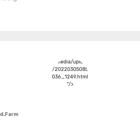
../media/upload
/20220305085
036_1249.html
"/>
Md.Farm